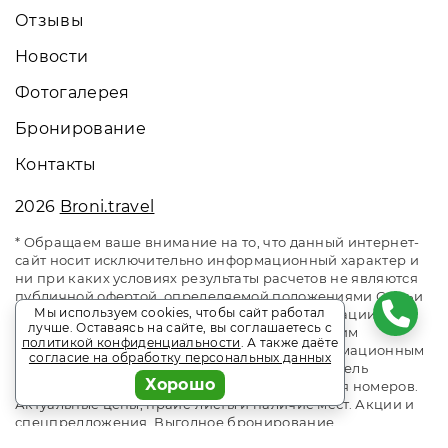
Отзывы
Новости
Фотогалерея
Бронирование
Контакты
2026
Broni.travel
* Обращаем ваше внимание на то, что данный интернет-
сайт носит исключительно информационный характер и
ни при каких условиях результаты расчетов не являются
публичной офертой, определяемой положениями Статьи
Мы используем cookies, чтобы сайт работал
437 Гражданского кодекса Российской Федерации. За
лучше. Оставаясь на сайте, вы соглашаетесь с
окончательным расчетом обращайтесь к нашим
политикой конфиденциальности
. А также даёте
менеджерам. Данный ресурс является информационным
согласие на обработку персональных данных
сайтом сервиса бронирования Broni.travel. Отель
Хорошо
«Русалма» Алушта. Сайт онлайн бронирования номеров.
Актуальные цены, прайс-листы и наличие мест. Акции и
спецпредложения. Выгодное бронирование.
Индивидуальный менеджер. Не является официальным