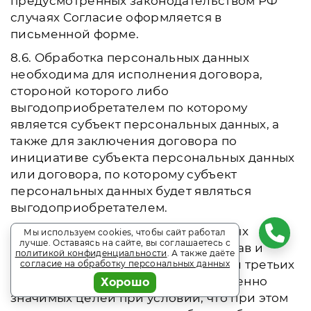
предусмотренных законодательством РФ
случаях Согласие оформляется в
письменной форме.
8.6. Обработка персональных данных
необходима для исполнения договора,
стороной которого либо
выгодоприобретателем по которому
является субъект персональных данных, а
также для заключения договора по
инициативе субъекта персональных данных
или договора, по которому субъект
персональных данных будет являться
выгодоприобретателем.
8.7. Обработка персональных данных
Мы используем cookies, чтобы сайт работал
лучше. Оставаясь на сайте, вы соглашаетесь с
необходима для осуществления прав и
политикой конфиденциальности
. А также даёте
законных интересов оператора или третьих
согласие на обработку персональных данных
лиц либо для достижения общественно
Хорошо
значимых целей при условии, что при этом